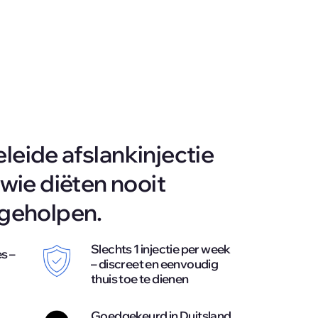
eide afslankinjectie 
wie diëten nooit 
 geholpen.
Slechts 1 injectie per week 
 – 
– discreet en eenvoudig 
thuis toe te dienen
Goedgekeurd in Duitsland 