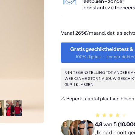
eetbuien – zonder 
constante zelfbeheers
Vanaf 265€/maand, dat is slechts
Gratis geschiktheidstest & a
100% digitaal – zonder dokte
💡IN TEGENSTELLING TOT ANDERE A
WERKZAME STOF. NA JOUW GESCHIKTH
GLP-1 KLASSEN.
⚠️ Beperkt aantal plaatsen beschik
4,8 
van 5
 (10.00
„Ik had nooit ged