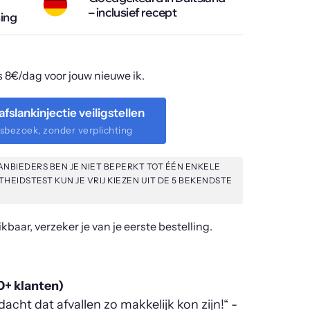
– inclusief recept
ing
 8€/dag voor jouw nieuwe ik.
fslankinjectie veiligstellen
rsbezoek, zonder verplichting
ANBIEDERS BEN JE NIET BEPERKT TOT ÉÉN ENKELE
EIDSTEST KUN JE VRIJ KIEZEN UIT DE 5 BEKENDSTE
baar, verzeker je van je eerste bestelling.
0+ klanten)
acht dat afvallen zo makkelijk kon zijn!“ - 