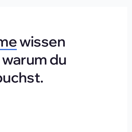
me
 wissen 
d warum du 
buchst.