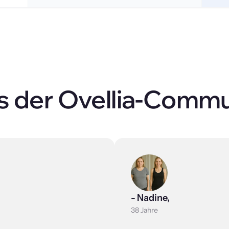
 der Ovellia-Commu
- Nadine,
38 Jahre 