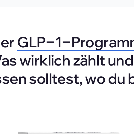
er 
GLP‒
1‒
Program
Was wirklich zählt un
sen solltest, wo du 